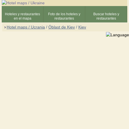
Hoteles y restaurantes
Foto de los hoteles y
Buscar hoteles y
en el mapa
restaurantes
restaurantes
Hotel maps / Ucrania
/
Óblast de Kiev
/
Kiev