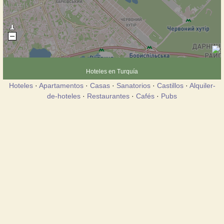
Hoteles en Turquía
Hoteles
·
Apartamentos
·
Casas
·
Sanatorios
·
Castillos
·
Alquiler-
de-hoteles
·
Restaurantes
·
Cafés
·
Pubs