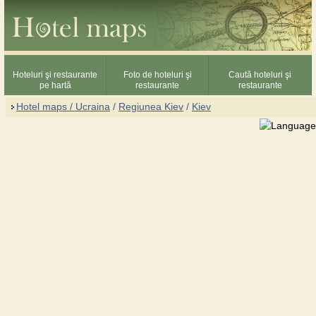
Hoteluri şi restaurante
Foto de hoteluri şi
Caută hoteluri şi
pe hartă
restaurante
restaurante
Hotel maps / Ucraina
/
Regiunea Kiev
/
Kiev