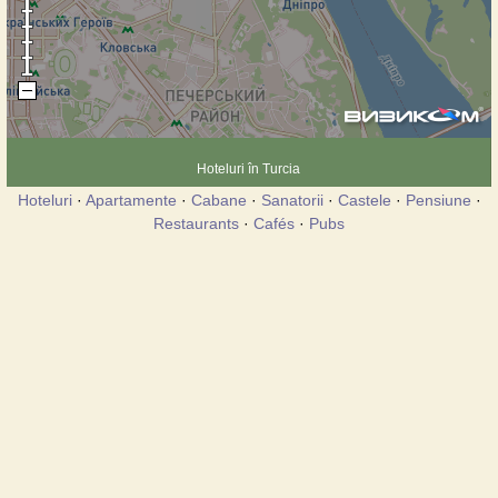
Hoteluri în Turcia
Hoteluri
·
Apartamente
·
Cabane
·
Sanatorii
·
Castele
·
Pensiune
·
Restaurants
·
Cafés
·
Pubs