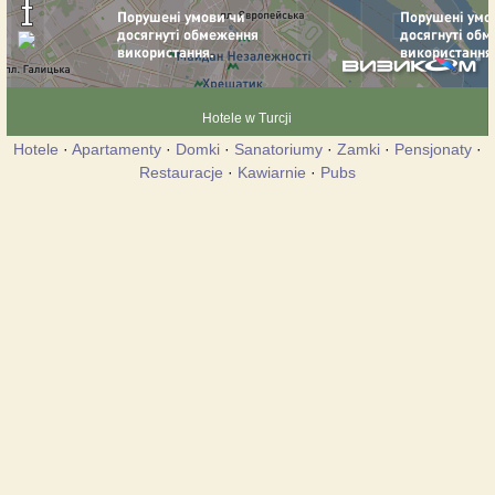
Hotele w Turcji
Hotele
·
Apartamenty
·
Domki
·
Sanatoriumy
·
Zamki
·
Pensjonaty
·
Restauracje
·
Kawiarnie
·
Pubs