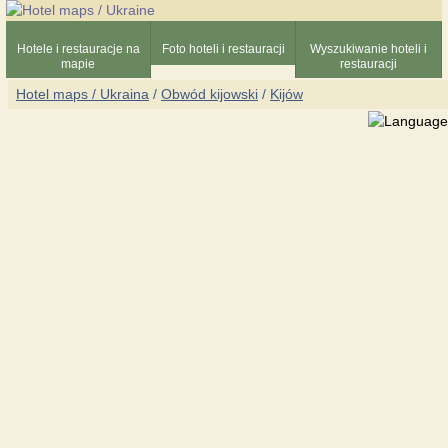
Hotele i restauracje na
Foto hoteli i restauracji
Wyszukiwanie hoteli i
mapie
restauracji
Hotel maps / Ukraina
/
Obwód kijowski
/
Kijów