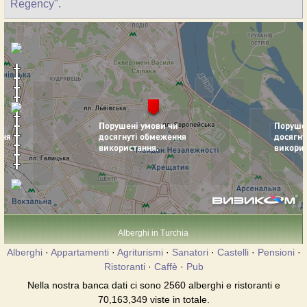
Regency".
Alberghi in Turchia
Alberghi
·
Appartamenti
·
Agriturismi
·
Sanatori
·
Castelli
·
Pensioni
·
Ristoranti
·
Caffè
·
Pub
Nella nostra banca dati ci sono 2560 alberghi e ristoranti e
70,163,349 viste in totale.