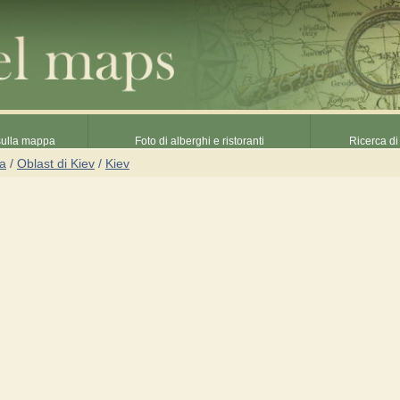
 sulla mappa
Foto di alberghi e ristoranti
Ricerca di 
na
/
Oblast di Kiev
/
Kiev