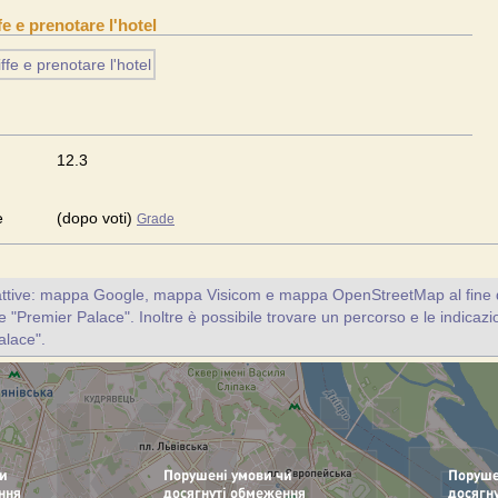
ffe e prenotare l'hotel
12.3
e
(dopo voti)
Grade
attive: mappa Google, mappa Visicom e mappa OpenStreetMap al fine d
nte "Premier Palace". Inoltre è possibile trovare un percorso e le indicazio
alace".