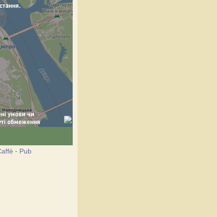
affè
·
Pub