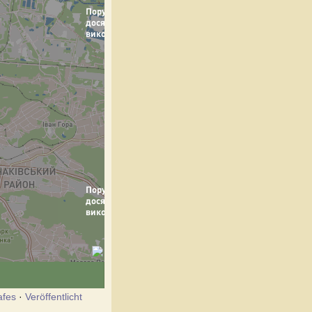
afes
·
Veröffentlicht