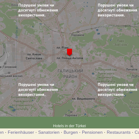
Hotels in der Türkei
en
·
Ferienhäuser
·
Sanatorien
·
Burgen
·
Pensionen
·
Restaurants
·
C