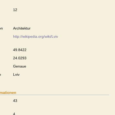
12
en
Architektur
http://wikipedia.org/wiki/Lviv
49.8422
24.0293
Genaue
e
Lviv
rmationen
43
4