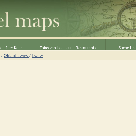
 auf der Karte
Fotos von Hotels und Restaurants
Suche Hot
/
Oblast Lwow
/
Lwow